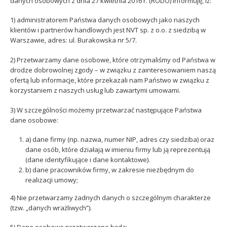
danych osobowych z dnia 27 kwietnia 2016 r. (RODO) informuję, iż:
1) administratorem Państwa danych osobowych jako naszych
klientów i partnerów handlowych jest NVT sp. z o.o. z siedzibą w
Warszawie, adres: ul. Burakowska nr 5/7.
2) Przetwarzamy dane osobowe, które otrzymaliśmy od Państwa w
drodze dobrowolnej zgody – w związku z zainteresowaniem naszą
ofertą lub informacje, które przekazali nam Państwo w związku z
korzystaniem z naszych usług lub zawartymi umowami.
3) W szczególności możemy przetwarzać następujące Państwa
dane osobowe:
a) dane firmy (np. nazwa, numer NIP, adres czy siedziba) oraz
dane osób, które działają w imieniu firmy lub ją reprezentują
(dane identyfikujące i dane kontaktowe).
b) dane pracowników firmy, w zakresie niezbędnym do
realizacji umowy;
4) Nie przetwarzamy żadnych danych o szczególnym charakterze
(tzw. „danych wrażliwych”).